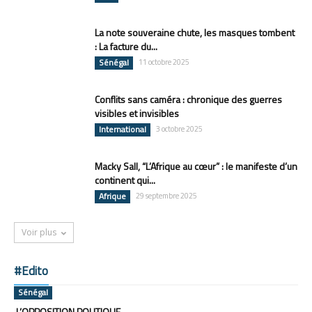
La note souveraine chute, les masques tombent
: La facture du...
Sénégal
11 octobre 2025
Conflits sans caméra : chronique des guerres
visibles et invisibles
International
3 octobre 2025
Macky Sall, “L’Afrique au cœur” : le manifeste d’un
continent qui...
Afrique
29 septembre 2025
Voir plus
#Edito
Sénégal
L’OPPOSITION POLITIQUE