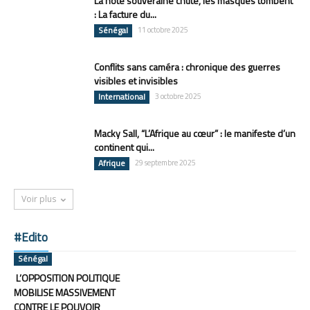
La note souveraine chute, les masques tombent
: La facture du...
Sénégal
11 octobre 2025
Conflits sans caméra : chronique des guerres
visibles et invisibles
International
3 octobre 2025
Macky Sall, “L’Afrique au cœur” : le manifeste d’un
continent qui...
Afrique
29 septembre 2025
Voir plus
#Edito
Sénégal
L’OPPOSITION POLITIQUE
MOBILISE MASSIVEMENT
CONTRE LE POUVOIR