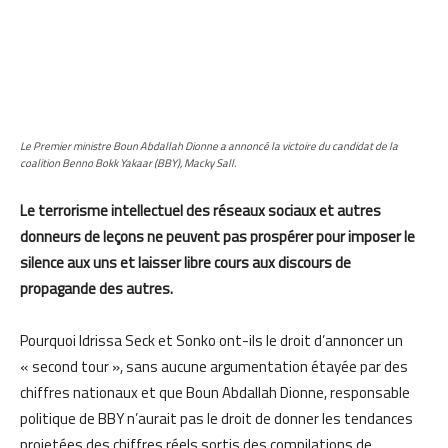
Le Premier ministre Boun Abdallah Dionne a annoncé la victoire du candidat de la
coalition Benno Bokk Yakaar (BBY), Macky Sall.
Le terrorisme intellectuel des réseaux sociaux et autres
donneurs de leçons ne peuvent pas prospérer pour imposer le
silence aux uns et laisser libre cours aux discours de
propagande des autres.
Pourquoi Idrissa Seck et Sonko ont-ils le droit d’annoncer un
« second tour », sans aucune argumentation étayée par des
chiffres nationaux et que Boun Abdallah Dionne, responsable
politique de BBY n’aurait pas le droit de donner les tendances
projetées des chiffres réels sortis des compilations de