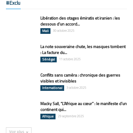
#Exclu
Libération des otages émiratis et iranien : les
dessous d’un accord...
Mali
30 octobre 2025
La note souveraine chute, les masques tombent
: La facture du...
Sénégal
11 octobre 2025
Conflits sans caméra : chronique des guerres
visibles et invisibles
International
3 octobre 2025
Macky Sall, “L’Afrique au cœur” : le manifeste d’un
continent qui...
Afrique
29 septembre 2025
Voir plus