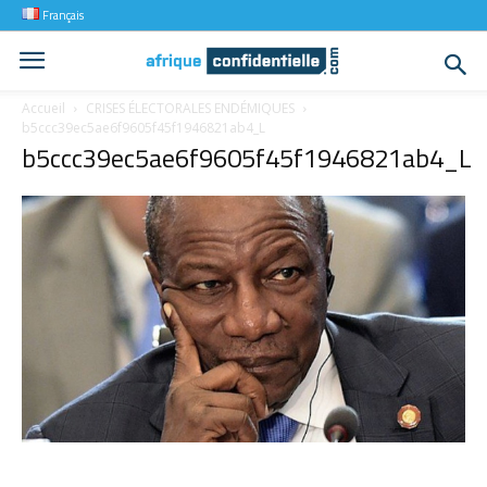
Français
Accueil
CRISES ÉLECTORALES ENDÉMIQUES
b5ccc39ec5ae6f9605f45f1946821ab4_L
b5ccc39ec5ae6f9605f45f1946821ab4_L