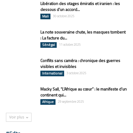
Libération des otages émiratis et iranien : les
dessous d’un accord...
Mali
30 octobre 2025
La note souveraine chute, les masques tombent
: La facture du...
Sénégal
11 octobre 2025
Conflits sans caméra : chronique des guerres
visibles et invisibles
International
3 octobre 2025
Macky Sall, “L’Afrique au cœur” : le manifeste d’un
continent qui...
Afrique
29 septembre 2025
Voir plus