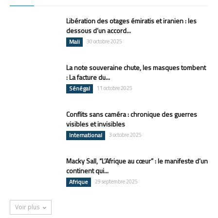
Libération des otages émiratis et iranien : les
dessous d’un accord...
Mali
30 octobre 2025
La note souveraine chute, les masques tombent
: La facture du...
Sénégal
11 octobre 2025
Conflits sans caméra : chronique des guerres
visibles et invisibles
International
3 octobre 2025
Macky Sall, “L’Afrique au cœur” : le manifeste d’un
continent qui...
Afrique
29 septembre 2025
Voir plus