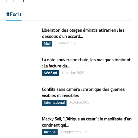
#Exclu
Libération des otages émiratis et iranien : les
dessous d’un accord...
Mali
30 octobre 2025
La note souveraine chute, les masques tombent
: La facture du...
Sénégal
11 octobre 2025
Conflits sans caméra : chronique des guerres
visibles et invisibles
International
3 octobre 2025
Macky Sall, “L’Afrique au cœur” : le manifeste d’un
continent qui...
Afrique
29 septembre 2025