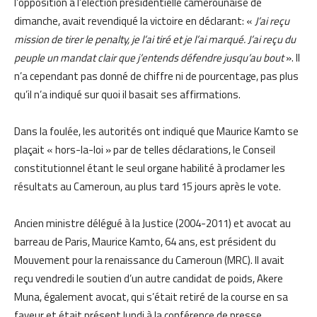
l’opposition à l’élection présidentielle camerounaise de
dimanche, avait revendiqué la victoire en déclarant: «
J’ai reçu
mission de tirer le penalty, je l’ai tiré et je l’ai marqué. J’ai reçu du
peuple un mandat clair que j’entends défendre jusqu’au bout
». Il
n’a cependant pas donné de chiffre ni de pourcentage, pas plus
qu’il n’a indiqué sur quoi il basait ses affirmations.
Dans la foulée, les autorités ont indiqué que Maurice Kamto se
plaçait « hors-la-loi » par de telles déclarations, le Conseil
constitutionnel étant le seul organe habilité à proclamer les
résultats au Cameroun, au plus tard 15 jours après le vote.
Ancien ministre délégué à la Justice (2004-2011) et avocat au
barreau de Paris, Maurice Kamto, 64 ans, est président du
Mouvement pour la renaissance du Cameroun (MRC). Il avait
reçu vendredi le soutien d’un autre candidat de poids, Akere
Muna, également avocat, qui s’était retiré de la course en sa
faveur et était présent lundi à la conférence de presse.