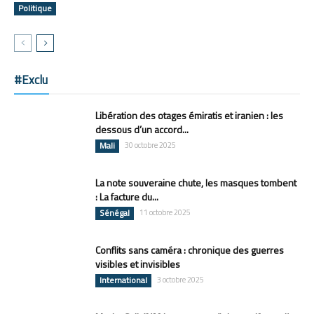
Politique
#Exclu
Libération des otages émiratis et iranien : les
dessous d’un accord...
Mali
30 octobre 2025
La note souveraine chute, les masques tombent
: La facture du...
Sénégal
11 octobre 2025
Conflits sans caméra : chronique des guerres
visibles et invisibles
International
3 octobre 2025