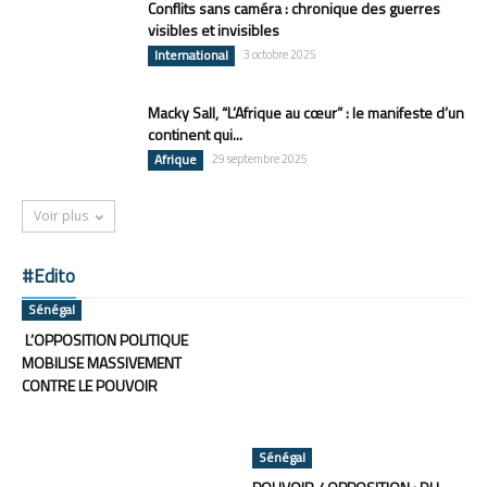
Conflits sans caméra : chronique des guerres
visibles et invisibles
International
3 octobre 2025
Macky Sall, “L’Afrique au cœur” : le manifeste d’un
continent qui...
Afrique
29 septembre 2025
Voir plus
#Edito
Sénégal
L’OPPOSITION POLITIQUE
MOBILISE MASSIVEMENT
CONTRE LE POUVOIR
Sénégal