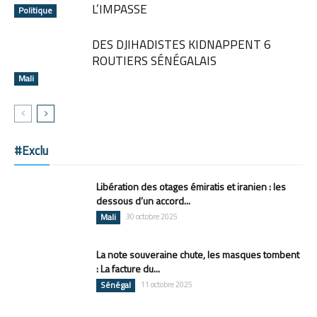
L’IMPASSE
Politique
DES DJIHADISTES KIDNAPPENT 6
ROUTIERS SÉNÉGALAIS
Mali
#Exclu
Libération des otages émiratis et iranien : les
dessous d’un accord...
Mali
30 octobre 2025
La note souveraine chute, les masques tombent
: La facture du...
Sénégal
11 octobre 2025