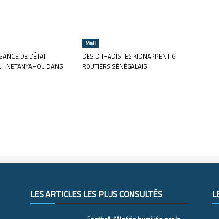
Mali
ANCE DE L’ÉTAT
DES DJIHADISTES KIDNAPPENT 6
N : NETANYAHOU DANS
ROUTIERS SÉNÉGALAIS
LES ARTICLES LES PLUS CONSULTÉS
L
Football, l’Algérie humiliée par la