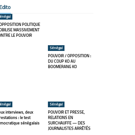
Edito
énégal
OPPOSITION POLITIQUE
OBILISE MASSIVEMENT
ONTRE LE POUVOIR
Sénégal
POUVOIR / OPPOSITION :
DU COUP KO AU
BOOMERANG KO
énégal
Sénégal
ux interviews, deux
POUVOIR ET PRESSE,
restations : le test
RELATIONS EN
mocratique sénégalais
SURCHAUFFE — DES
JOURNALISTES ARRÊTÉS