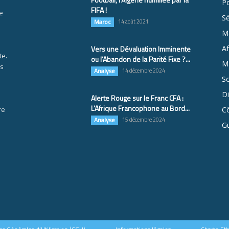
Po
FIFA !
e
S
Maroc
14 août 2021
M
Vers une Dévaluation Imminente
Af
te.
ou l’Abandon de la Parité Fixe ?...
Ma
es
Analyse
14 décembre 2024
So
D
Alerte Rouge sur le Franc CFA :
L’Afrique Francophone au Bord...
re
Cô
Analyse
15 décembre 2024
G