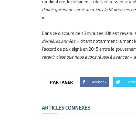
candidature, le président a déclaré ressentir «
s
devoir qui est de servir au mieux le Mali en ces 
».
Dans ce discours de 15 minutes, IBK est revenu s
dernières années
», citant notamment la montée 
l’accord de paix signé en 2015 entre le gouvern
retenir, c’est que nous avons réussi à avancer
», a
PARTAGER
Facebook
Twitt
ARTICLES CONNEXES