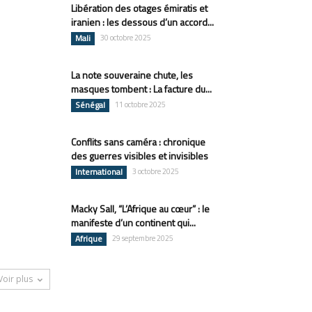
Libération des otages émiratis et
iranien : les dessous d’un accord...
Mali
30 octobre 2025
La note souveraine chute, les
masques tombent : La facture du...
Sénégal
11 octobre 2025
Conflits sans caméra : chronique
des guerres visibles et invisibles
International
3 octobre 2025
Macky Sall, “L’Afrique au cœur” : le
manifeste d’un continent qui...
Afrique
29 septembre 2025
Voir plus