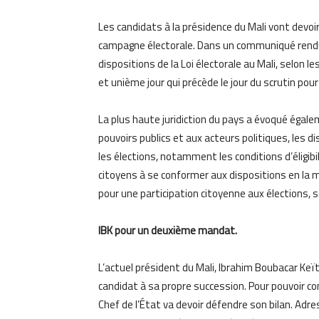
Les candidats à la présidence du Mali vont devoir
campagne électorale. Dans un communiqué rendu pu
dispositions de la Loi électorale au Mali, selon l
et unième jour qui précède le jour du scrutin pou
La plus haute juridiction du pays a évoqué égalem
pouvoirs publics et aux acteurs politiques, les d
les élections, notamment les conditions d’éligibili
citoyens à se conformer aux dispositions en la m
pour une participation citoyenne aux élections, 
IBK pour un deuxième mandat.
L’actuel président du Mali, Ibrahim Boubacar Keï
candidat à sa propre succession. Pour pouvoir con
Chef de l’État va devoir défendre son bilan. Adr