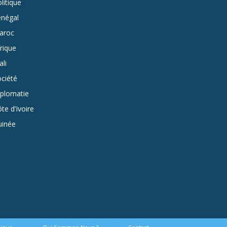
litique
énégal
aroc
rique
li
ciété
iplomatie
te d’Ivoire
uinée