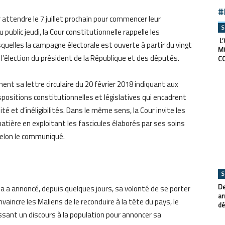
#
 attendre le 7 juillet prochain pour commencer leur
S
blic jeudi, la Cour constitutionnelle rappelle les
L’
esquelles la campagne électorale est ouverte à partir du vingt
M
r l’élection du président de la République et des députés.
C
ent sa lettre circulaire du 20 février 2018 indiquant aux
ispositions constitutionnelles et législatives qui encadrent
té et d’inéligibilités. Dans le même sens, la Cour invite les
atière en exploitant les fascicules élaborés par ses soins
selon le communiqué.
S
De
ta a annoncé, depuis quelques jours, sa volonté de se porter
ar
vaincre les Maliens de le reconduire à la tête du pays, le
dé
essant un discours à la population pour annoncer sa