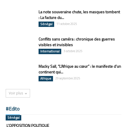
La note souveraine chute, les masques tombent
: La facture du...
Sénégal
11 octobre 2025
Conflits sans caméra : chronique des guerres
visibles et invisibles
International
3 octobre 2025
Macky Sall, “L’Afrique au cœur” : le manifeste d’un
continent qui...
Afrique
29 septembre 2025
Voir plus
#Edito
Sénégal
L’OPPOSITION POLITIQUE