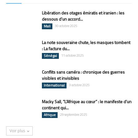
Libération des otages émiratis et iranien : les
dessous d’un accord...
Mali
30 octobre 2025
La note souveraine chute, les masques tombent
: La facture du...
Sénégal
11 octobre 2025
Conflits sans caméra : chronique des guerres
visibles et invisibles
International
3 octobre 2025
Macky Sall, “L’Afrique au cœur” : le manifeste d’un
continent qui...
Afrique
29 septembre 2025
Voir plus