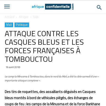
Accueil
Afrique
Mali
Mali
Politique
ATTAQUE CONTRE LES
CASQUES BLEUS ET LES
FORCES FRANÇAISES À
TOMBOUCTOU
16 avril 2018
Le camp la Minusma à Tombouctou, dans le nord du Mali, a été la cible samedi d’une «
importante attaque complexe ».
Des tirs de roquettes, des assaillants déguisés en Casques
bleus montés à bord de véhicules piégés, des échanges de
coups de feu : les camps de la Minusma et de la force Barkhane