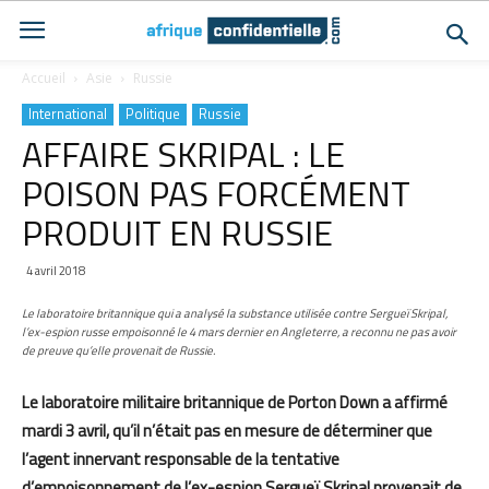
Accueil
Asie
Russie
International
Politique
Russie
AFFAIRE SKRIPAL : LE
POISON PAS FORCÉMENT
PRODUIT EN RUSSIE
4 avril 2018
Le laboratoire britannique qui a analysé la substance utilisée contre Sergueï Skripal,
l’ex-espion russe empoisonné le 4 mars dernier en Angleterre, a reconnu ne pas avoir
de preuve qu’elle provenait de Russie.
Le laboratoire militaire britannique de Porton Down a affirmé
mardi 3 avril, qu’il n’était pas en mesure de déterminer que
l’agent innervant responsable de la tentative
d’empoisonnement de l’ex-espion Sergueï Skripal provenait de