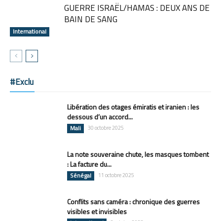
GUERRE ISRAËL/HAMAS : DEUX ANS DE
BAIN DE SANG
International
#Exclu
Libération des otages émiratis et iranien : les
dessous d’un accord...
Mali
30 octobre 2025
La note souveraine chute, les masques tombent
: La facture du...
Sénégal
11 octobre 2025
Conflits sans caméra : chronique des guerres
visibles et invisibles