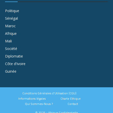
Politique
Sénégal
Maroc
Afrique
Mali
Société
Diplomatie
Côte d’Ivoire
Guinée
Conditions Générales d’Utilisation (CGU)
Informations légales
Charte Ethique
Qui Sommes-Nous ?
Contact
© 2025 - Afrique Confidentielle