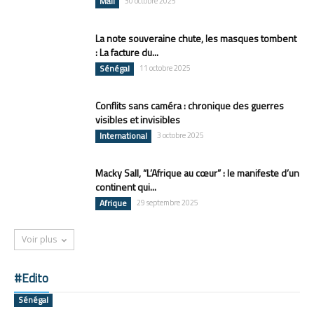
Mali
30 octobre 2025
La note souveraine chute, les masques tombent
: La facture du...
Sénégal
11 octobre 2025
Conflits sans caméra : chronique des guerres
visibles et invisibles
International
3 octobre 2025
Macky Sall, “L’Afrique au cœur” : le manifeste d’un
continent qui...
Afrique
29 septembre 2025
Voir plus
#Edito
Sénégal