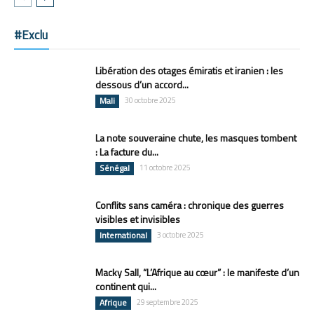
#Exclu
Libération des otages émiratis et iranien : les
dessous d’un accord...
Mali
30 octobre 2025
La note souveraine chute, les masques tombent
: La facture du...
Sénégal
11 octobre 2025
Conflits sans caméra : chronique des guerres
visibles et invisibles
International
3 octobre 2025
Macky Sall, “L’Afrique au cœur” : le manifeste d’un
continent qui...
Afrique
29 septembre 2025