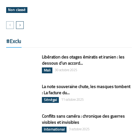
Non classé
#Exclu
Libération des otages émiratis et iranien : les
dessous d’un accord...
Mali
30 octobre 2025
La note souveraine chute, les masques tombent
: La facture du...
Sénégal
11 octobre 2025
Conflits sans caméra : chronique des guerres
visibles et invisibles
International
3 octobre 2025