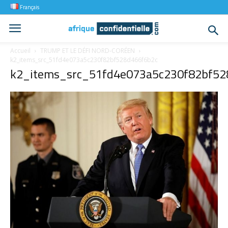
Français
Accueil
TRUMP ET LE DÉFI NORD-CORÉEN
k2_items_src_51fd4e073a5c230f82bf528d466f6b2c
k2_items_src_51fd4e073a5c230f82bf52