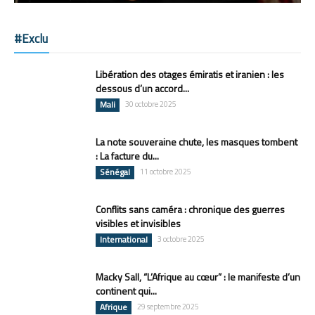
#Exclu
Libération des otages émiratis et iranien : les
dessous d’un accord...
Mali
30 octobre 2025
La note souveraine chute, les masques tombent
: La facture du...
Sénégal
11 octobre 2025
Conflits sans caméra : chronique des guerres
visibles et invisibles
International
3 octobre 2025
Macky Sall, “L’Afrique au cœur” : le manifeste d’un
continent qui...
Afrique
29 septembre 2025