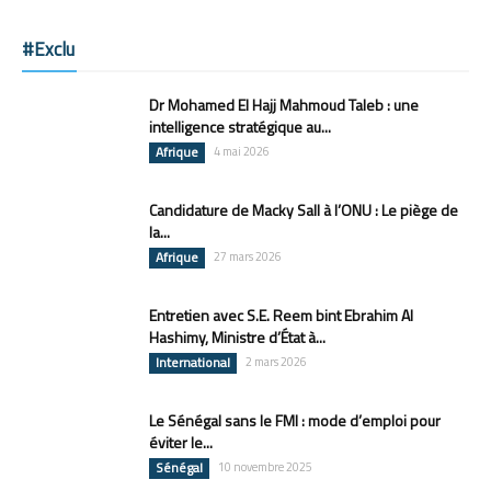
#Exclu
Dr Mohamed El Hajj Mahmoud Taleb : une
intelligence stratégique au...
Afrique
4 mai 2026
Candidature de Macky Sall à l’ONU : Le piège de
la...
Afrique
27 mars 2026
Entretien avec S.E. Reem bint Ebrahim Al
Hashimy, Ministre d’État à...
International
2 mars 2026
Le Sénégal sans le FMI : mode d’emploi pour
éviter le...
Sénégal
10 novembre 2025