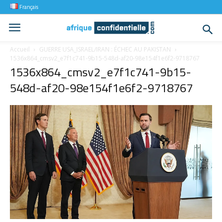
Français
Accueil
GUERRE USA_ISRAEL/IRAN : ÉCHEC AU PAKISTAN
1536x864_cmsv2_e7f1c741-9b15-548d-af20-98e154f1e6f2-9718767
1536x864_cmsv2_e7f1c741-9b15-
548d-af20-98e154f1e6f2-9718767