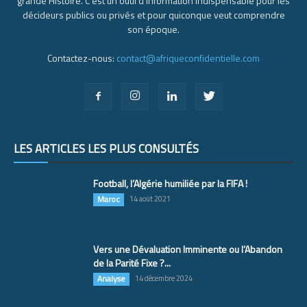
grande Histoire. C’est un outil d’information indispensable pour les
décideurs publics ou privés et pour quiconque veut comprendre
son époque.
Contactez-nous:
contact@afriqueconfidentielle.com
LES ARTICLES LES PLUS CONSULTÉS
Football, l’Algérie humiliée par la FIFA !
Maroc
14 août 2021
Vers une Dévaluation Imminente ou l’Abandon
de la Parité Fixe ?...
Analyse
14 décembre 2024