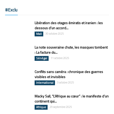
#Exclu
Libération des otages émiratis et iranien : les
dessous d’un accord...
Mali
30 octobre 2025
La note souveraine chute, les masques tombent
: La facture du...
Sénégal
11 octobre 2025
Conflits sans caméra : chronique des guerres
visibles et invisibles
International
3 octobre 2025
Macky Sall, “L’Afrique au cœur” : le manifeste d’un
continent qui...
Afrique
29 septembre 2025