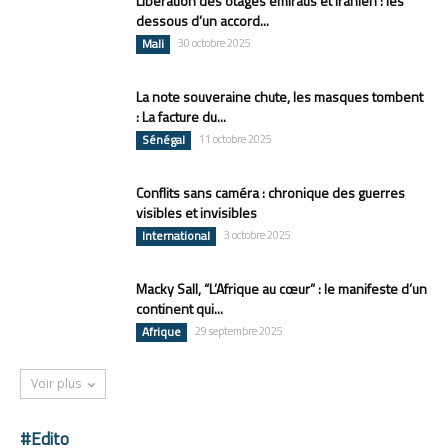
Libération des otages émiratis et iranien : les
dessous d’un accord...
Mali
30 octobre 2025
La note souveraine chute, les masques tombent
: La facture du...
Sénégal
11 octobre 2025
Conflits sans caméra : chronique des guerres
visibles et invisibles
International
3 octobre 2025
Macky Sall, “L’Afrique au cœur” : le manifeste d’un
continent qui...
Afrique
29 septembre 2025
Voir plus
#Edito