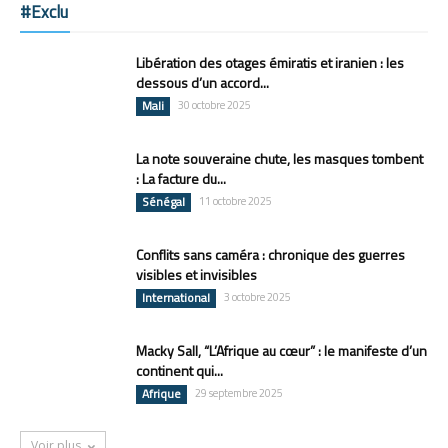
#Exclu
Libération des otages émiratis et iranien : les
dessous d’un accord...
Mali
30 octobre 2025
La note souveraine chute, les masques tombent
: La facture du...
Sénégal
11 octobre 2025
Conflits sans caméra : chronique des guerres
visibles et invisibles
International
3 octobre 2025
Macky Sall, “L’Afrique au cœur” : le manifeste d’un
continent qui...
Afrique
29 septembre 2025
Voir plus