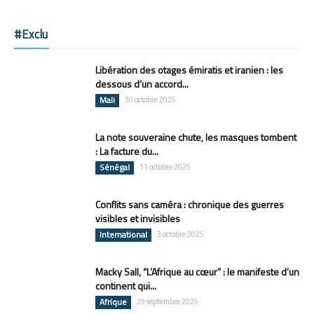
#Exclu
Libération des otages émiratis et iranien : les
dessous d’un accord...
Mali
30 octobre 2025
La note souveraine chute, les masques tombent
: La facture du...
Sénégal
11 octobre 2025
Conflits sans caméra : chronique des guerres
visibles et invisibles
International
3 octobre 2025
Macky Sall, “L’Afrique au cœur” : le manifeste d’un
continent qui...
Afrique
29 septembre 2025