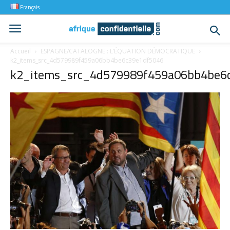
Français
Accueil
ESPAGNE/CATALOGNE : L’ÉQUATION DÉMOCRATIQUE
k2_items_src_4d579989f459a06bb4be6c39e1df5046
k2_items_src_4d579989f459a06bb4be6