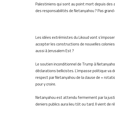
Palestiniens qui sont au point mort depuis des 
des responsabilités de Netanyahou ? Pas grand 
Les idées extrémistes du Likoud vont s’imposer
accepter les constructions de nouvelles colonies
aussi à Jerusalem Est ?
Le soutien inconditionnel de Trump à Netanyahou
déclarations bellicistes. L’impasse politique va 
respect par Netanyahou de la clause de « rotation
pour y croire.
Netanyahou est attendu fermement par la justi
deniers publics aura lieu tôt ou tard. Il vient de