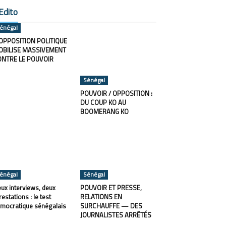
Edito
énégal
OPPOSITION POLITIQUE
OBILISE MASSIVEMENT
ONTRE LE POUVOIR
Sénégal
POUVOIR / OPPOSITION :
DU COUP KO AU
BOOMERANG KO
énégal
Sénégal
ux interviews, deux
POUVOIR ET PRESSE,
restations : le test
RELATIONS EN
mocratique sénégalais
SURCHAUFFE — DES
JOURNALISTES ARRÊTÉS