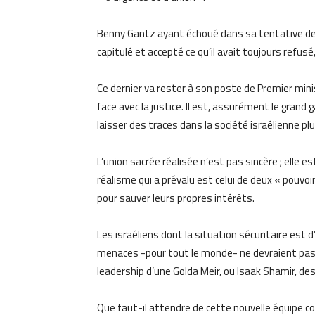
Benny Gantz ayant échoué dans sa tentative de 
capitulé et accepté ce qu’il avait toujours refusé
Ce dernier va rester à son poste de Premier minis
face avec la justice. Il est, assurément le grand 
laisser des traces dans la société israélienne pl
L’union sacrée réalisée n’est pas sincère ; elle es
réalisme qui a prévalu est celui de deux « pouvoi
pour sauver leurs propres intérêts.
Les israéliens dont la situation sécuritaire est 
menaces -pour tout le monde- ne devraient pas se
leadership d’une Golda Meir, ou Isaak Shamir, de
Que faut-il attendre de cette nouvelle équipe co