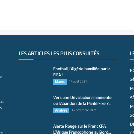
LES ARTICLES LES PLUS CONSULTÉS
L
Football, l’Algérie humiliée par la
Po
FIFA !
e
S
Maroc
14 août 2021
M
Vers une Dévaluation Imminente
Af
te.
ou l’Abandon de la Parité Fixe ?...
Ma
es
Analyse
14 décembre 2024
So
D
Alerte Rouge sur le Franc CFA :
L’Afrique Francophone au Bord...
re
Cô