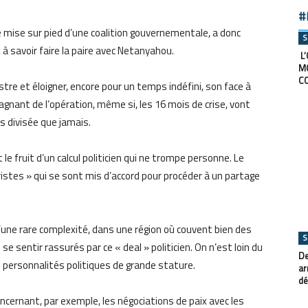
#
mise sur pied d’une coalition gouvernementale, a donc
S
, à savoir faire la paire avec Netanyahou.
L’
M
C
tre et éloigner, encore pour un temps indéfini, son face à
gagnant de l’opération, même si, les 16 mois de crise, vont
us divisée que jamais.
t le fruit d’un calcul politicien qui ne trompe personne. Le
ristes » qui se sont mis d’accord pour procéder à un partage
d’une rare complexité, dans une région où couvent bien des
S
 sentir rassurés par ce « deal » politicien. On n’est loin du
De
s personnalités politiques de grande stature.
ar
dé
ncernant, par exemple, les négociations de paix avec les