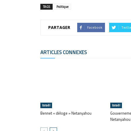
TAGS
Politique
PARTAGER
Facebook
Twitt
ARTICLES CONNEXES
Israël
Israël
Bennet « déloge » Netanyahou
Gouvernemen
Netanyahou 