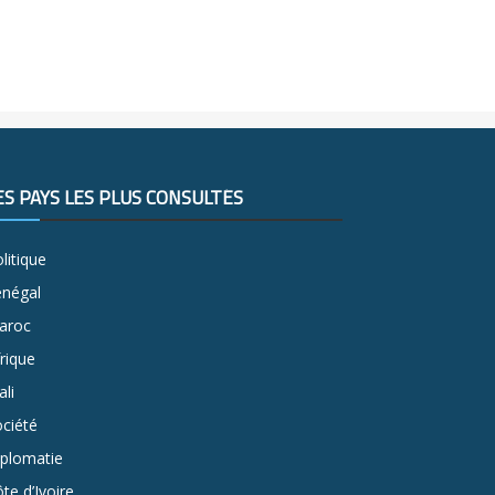
ES PAYS LES PLUS CONSULTÉS
litique
énégal
aroc
rique
li
ciété
iplomatie
te d’Ivoire