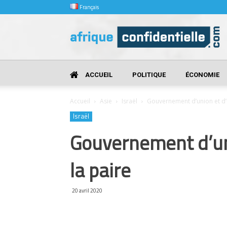
Français
Afrique
Confidentielle
ACCUEIL
POLITIQUE
ÉCONOMIE
Accueil
Asie
Israël
Gouvernement d’union et d’u
Israël
Gouvernement d’uni
la paire
20 avril 2020