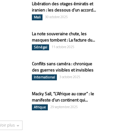
Libération des otages émiratis et
iranien : les dessous d’un accord...
Mali
30 octobre 2025
La note souveraine chute, les
masques tombent : La facture du...
Sénégal
11 octobre 2025
Conflits sans caméra : chronique
des guerres visibles et invisibles
International
3 octobre 2025
Macky Sall, “L’Afrique au cœur” : le
manifeste d’un continent qui...
Afrique
29 septembre 2025
Voir plus