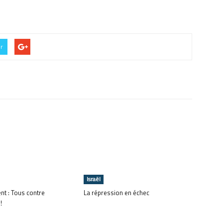
er
Israël
t : Tous contre
La répression en échec
!