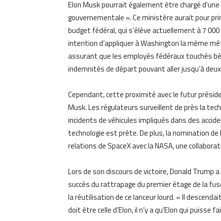
Elon Musk pourrait également être chargé d’une no
gouvernementale ». Ce ministère aurait pour princi
budget fédéral, qui s’élève actuellement à 7 000
intention d’appliquer à Washington la même métho
assurant que les employés fédéraux touchés bén
indemnités de départ pouvant aller jusqu’à deux 
Cependant, cette proximité avec le futur préside
Musk. Les régulateurs surveillent de près la te
incidents de véhicules impliqués dans des accid
technologie est prête. De plus, la nomination d
relations de SpaceX avec la NASA, une collaborati
Lors de son discours de victoire, Donald Trump 
succès du rattrapage du premier étage de la fusée
la réutilisation de ce lanceur lourd. « Il descendait
doit être celle d’Elon, il n’y a qu’Elon qui puisse fa