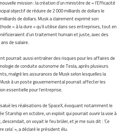
uvelle mission : la création d’un ministère de « l’Efficacité
pal objectif de réduire de 2 000 milliards de dollars le
 milliards de dollars. Musk a clairement exprimé son
de « à la dure » qu’il utilise dans ses entreprises, tout en
éficieraient d’un traitement humain et juste, avec des
ans de salaire.
nt pourrait aussi entraîner des risques pour les affaires de
chnologie de conduite autonome de Tesla, après plusieurs
ents, malgré les assurances de Musk selon lesquelles la
e Musk à un poste gouvernemental pourrait affecter les
on essentielle pour l’entreprise.
a salué les réalisations de SpaceX, évoquant notamment le
 Starship en octobre, un exploit qui pourrait ouvrir la voie à
, descendait, on voyait le feu brûler, et je me suis dit : ‘Ce
ire cela' », a déclaré le président élu.