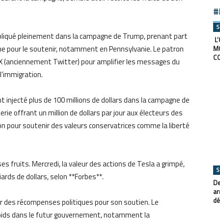
#
S
mpliqué pleinement dans la campagne de Trump, prenant part
L’
e pour le soutenir, notamment en Pennsylvanie. Le patron
M
C
e X (anciennement Twitter) pour amplifier les messages du
l’immigration.
injecté plus de 100 millions de dollars dans la campagne de
ie offrant un million de dollars par jour aux électeurs des
on pour soutenir des valeurs conservatrices comme la liberté
s fruits. Mercredi, la valeur des actions de Tesla a grimpé,
S
ards de dollars, selon **Forbes**.
De
ar
dé
r des récompenses politiques pour son soutien. Le
e poids dans le futur gouvernement, notamment la