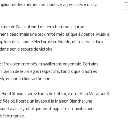
 appliquant les mêmes méthodes « agressives » qu’il a
 cœur de l’attention. Les deux hommes, qui se
fichent désormais une proximité médiatique évidente. Musk a
lors de la soirée électorale en Floride, où ce dernier lui a
dans son discours de victoire.
ctères bien trempés, travailleront ensemble. Certains
n raison de leurs egos respectifs, tandis que d’autres
, en particulier sa fortune.
ientôt vous serez libres de bâtir », a écrit Elon Musk sur X,
ée où il porte un lavabo à la Maison Blanche, une
orsqu’il avait symboliquement apporté un lavabo pour
 l’entreprise.