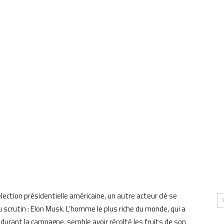
ection présidentielle américaine, un autre acteur clé se
 scrutin : Elon Musk. L’homme le plus riche du monde, qui a
 durant la campagne, semble avoir récolté les fruits de son