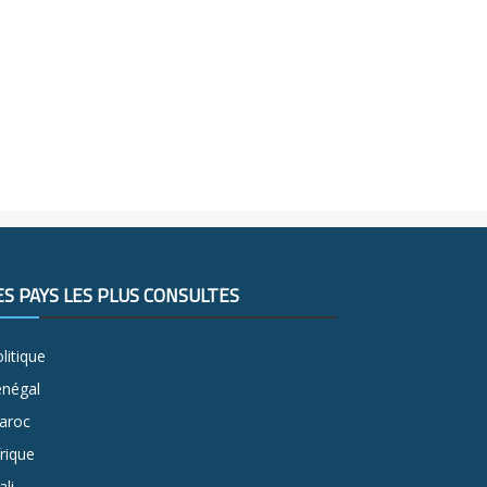
ES PAYS LES PLUS CONSULTÉS
litique
énégal
aroc
rique
li