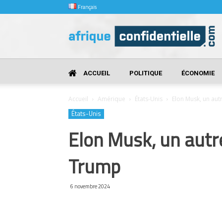
Français
Afrique
Confidentielle
ACCUEIL
POLITIQUE
ÉCONOMIE
Accueil
Amérique
États-Unis
Elon Musk, un aut
États-Unis
Elon Musk, un autr
Trump
6 novembre 2024