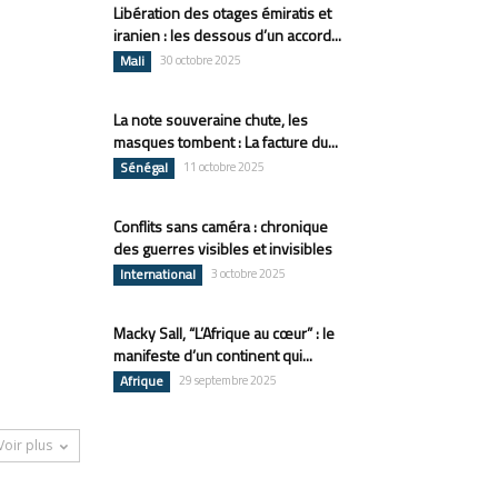
Libération des otages émiratis et
iranien : les dessous d’un accord...
Mali
30 octobre 2025
La note souveraine chute, les
masques tombent : La facture du...
Sénégal
11 octobre 2025
Conflits sans caméra : chronique
des guerres visibles et invisibles
International
3 octobre 2025
Macky Sall, “L’Afrique au cœur” : le
manifeste d’un continent qui...
Afrique
29 septembre 2025
Voir plus