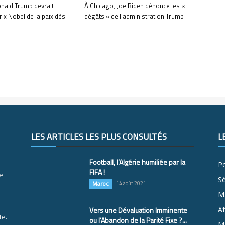
nald Trump devrait
À Chicago, Joe Biden dénonce les «
rix Nobel de la paix dès
dégâts » de l’administration Trump
LES ARTICLES LES PLUS CONSULTÉS
L
Football, l’Algérie humiliée par la
Po
FIFA !
e
S
Maroc
14 août 2021
M
Vers une Dévaluation Imminente
Af
te.
ou l’Abandon de la Parité Fixe ?...
Ma