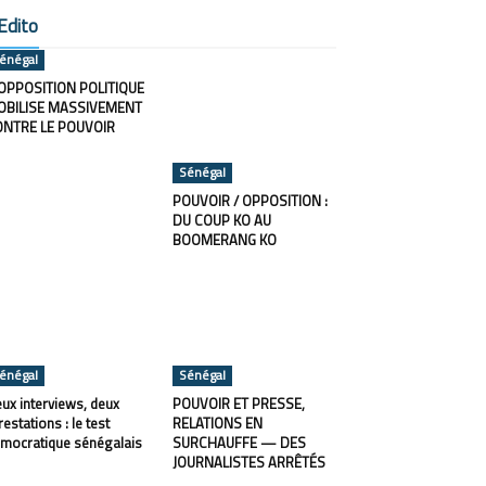
Edito
énégal
OPPOSITION POLITIQUE
OBILISE MASSIVEMENT
ONTRE LE POUVOIR
Sénégal
POUVOIR / OPPOSITION :
DU COUP KO AU
BOOMERANG KO
énégal
Sénégal
ux interviews, deux
POUVOIR ET PRESSE,
restations : le test
RELATIONS EN
mocratique sénégalais
SURCHAUFFE — DES
JOURNALISTES ARRÊTÉS