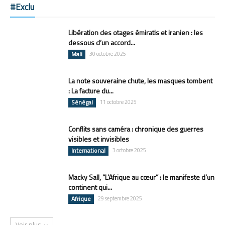
#Exclu
Libération des otages émiratis et iranien : les
dessous d’un accord...
Mali
30 octobre 2025
La note souveraine chute, les masques tombent
: La facture du...
Sénégal
11 octobre 2025
Conflits sans caméra : chronique des guerres
visibles et invisibles
International
3 octobre 2025
Macky Sall, “L’Afrique au cœur” : le manifeste d’un
continent qui...
Afrique
29 septembre 2025
Voir plus