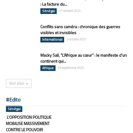
: La facture du...
Sénégal
11 octobre 2025
Conflits sans caméra : chronique des guerres
visibles et invisibles
International
3 octobre 2025
Macky Sall, “L’Afrique au cœur” : le manifeste d’un
continent qui...
Afrique
29 septembre 2025
Voir plus
#Edito
Sénégal
L’OPPOSITION POLITIQUE
MOBILISE MASSIVEMENT
CONTRE LE POUVOIR