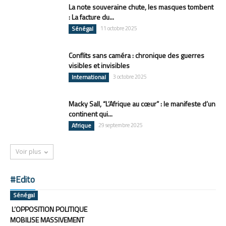
La note souveraine chute, les masques tombent
: La facture du...
Sénégal
11 octobre 2025
Conflits sans caméra : chronique des guerres
visibles et invisibles
International
3 octobre 2025
Macky Sall, “L’Afrique au cœur” : le manifeste d’un
continent qui...
Afrique
29 septembre 2025
Voir plus
#Edito
Sénégal
L’OPPOSITION POLITIQUE
MOBILISE MASSIVEMENT