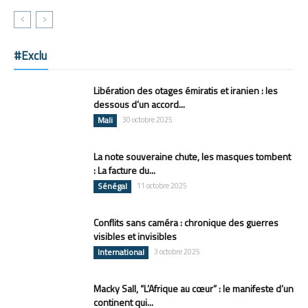
#Exclu
Libération des otages émiratis et iranien : les
dessous d’un accord...
Mali
30 octobre 2025
La note souveraine chute, les masques tombent
: La facture du...
Sénégal
11 octobre 2025
Conflits sans caméra : chronique des guerres
visibles et invisibles
International
3 octobre 2025
Macky Sall, “L’Afrique au cœur” : le manifeste d’un
continent qui...