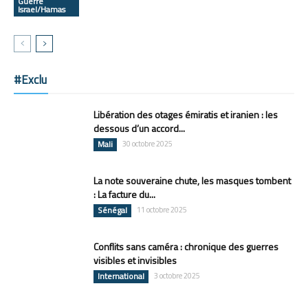
Guerre
Israel/Hamas
#Exclu
Libération des otages émiratis et iranien : les
dessous d’un accord...
Mali
30 octobre 2025
La note souveraine chute, les masques tombent
: La facture du...
Sénégal
11 octobre 2025
Conflits sans caméra : chronique des guerres
visibles et invisibles
International
3 octobre 2025