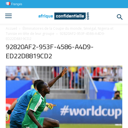
Français
Accueil
Éliminatoires de la Coupe du monde, Sénégal, Nigeria et
Tunisie en tête de leur groupe
92820AF2-953F-4586-A4D9-
ED22D8819CD2
92820AF2-953F-4586-A4D9-
ED22D8819CD2