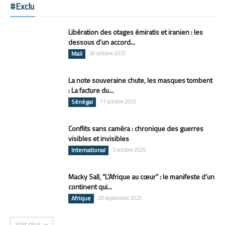
#Exclu
Libération des otages émiratis et iranien : les
dessous d’un accord...
Mali
30 octobre 2025
La note souveraine chute, les masques tombent
: La facture du...
Sénégal
11 octobre 2025
Conflits sans caméra : chronique des guerres
visibles et invisibles
International
3 octobre 2025
Macky Sall, “L’Afrique au cœur” : le manifeste d’un
continent qui...
Afrique
29 septembre 2025
Voir plus