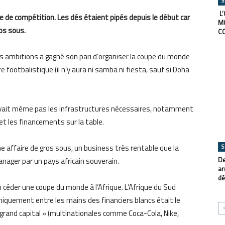
S
L’
e de compétition. Les dés étaient pipés depuis le début car
M
ros sous.
C
es ambitions a gagné son pari d’organiser la coupe du monde
ure footbalistique (il n’y aura ni samba ni fiesta, sauf si Doha
n’avait même pas les infrastructures nécessaires, notamment
t les financements sur la table.
S
e affaire de gros sous, un business très rentable que la
De
anager par un pays africain souverain.
ar
dé
en céder une coupe du monde à l’Afrique. L’Afrique du Sud
quement entre les mains des financiers blancs était le
 « grand capital » (multinationales comme Coca-Cola, Nike,