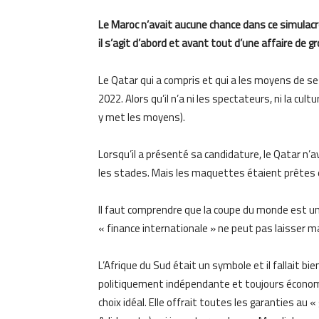
Le Maroc n’avait aucune chance dans ce simulacr
il s’agit d’abord et avant tout d’une affaire de g
Le Qatar qui a compris et qui a les moyens de s
2022. Alors qu’il n’a ni les spectateurs, ni la cult
y met les moyens).
Lorsqu’il a présenté sa candidature, le Qatar 
les stades. Mais les maquettes étaient prêtes e
Il faut comprendre que la coupe du monde est un
« finance internationale » ne peut pas laisser m
L’Afrique du Sud était un symbole et il fallait bi
politiquement indépendante et toujours économi
choix idéal. Elle offrait toutes les garanties au