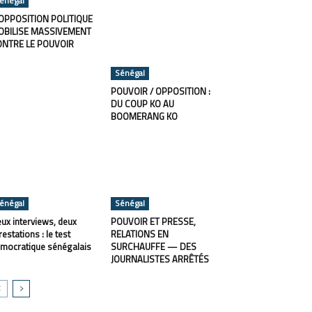
énégal
OPPOSITION POLITIQUE
OBILISE MASSIVEMENT
ONTRE LE POUVOIR
Sénégal
POUVOIR / OPPOSITION :
DU COUP KO AU
BOOMERANG KO
énégal
Sénégal
ux interviews, deux
POUVOIR ET PRESSE,
restations : le test
RELATIONS EN
mocratique sénégalais
SURCHAUFFE — DES
JOURNALISTES ARRÊTÉS