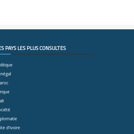
ES PAYS LES PLUS CONSULTÉS
litique
énégal
aroc
rique
li
ciété
iplomatie
te d’Ivoire