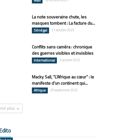
Mali
30 octobre 2025
La note souveraine chute, les
masques tombent : La facture du...
Sénégal
11 octobre 2025
Conflits sans caméra : chronique
des guerres visibles et invisibles
International
3 octobre 2025
Macky Sall, “L’Afrique au cœur” : le
manifeste d’un continent qui...
Afrique
29 septembre 2025
Voir plus
Edito