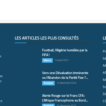
LES ARTICLES LES PLUS CONSULTÉS
L
Football, l’Algérie humiliée par la
Po
FIFA !
e
S
Maroc
14 août 2021
M
Vers une Dévaluation Imminente
Af
te.
ou l’Abandon de la Parité Fixe ?...
Ma
es
Analyse
14 décembre 2024
So
D
Alerte Rouge sur le Franc CFA :
L’Afrique Francophone au Bord...
re
Cô
Analyse
15 décembre 2024