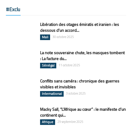
#Exclu
Libération des otages émiratis et iranien : les
dessous d’un accord...
Mali
30 octobre 2025
La note souveraine chute, les masques tombent
: La facture du...
Sénégal
11 octobre 2025
Conflits sans caméra : chronique des guerres
visibles et invisibles
International
3 octobre 2025
Macky Sall, “L’Afrique au cœur” : le manifeste d’un
continent qui...
Afrique
29 septembre 2025