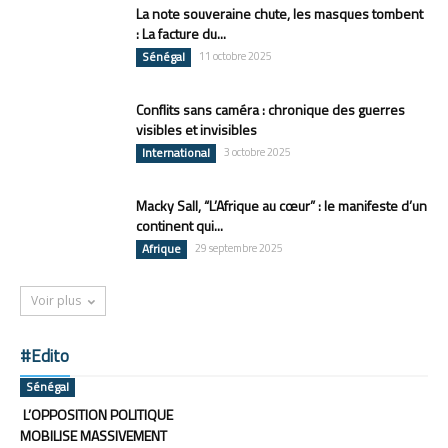
La note souveraine chute, les masques tombent
: La facture du...
Sénégal
11 octobre 2025
Conflits sans caméra : chronique des guerres
visibles et invisibles
International
3 octobre 2025
Macky Sall, “L’Afrique au cœur” : le manifeste d’un
continent qui...
Afrique
29 septembre 2025
Voir plus
#Edito
Sénégal
L’OPPOSITION POLITIQUE
MOBILISE MASSIVEMENT