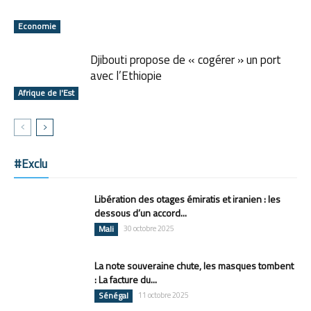
Economie
Djibouti propose de « cogérer » un port
avec l’Ethiopie
Afrique de l'Est
#Exclu
Libération des otages émiratis et iranien : les
dessous d’un accord...
Mali
30 octobre 2025
La note souveraine chute, les masques tombent
: La facture du...
Sénégal
11 octobre 2025