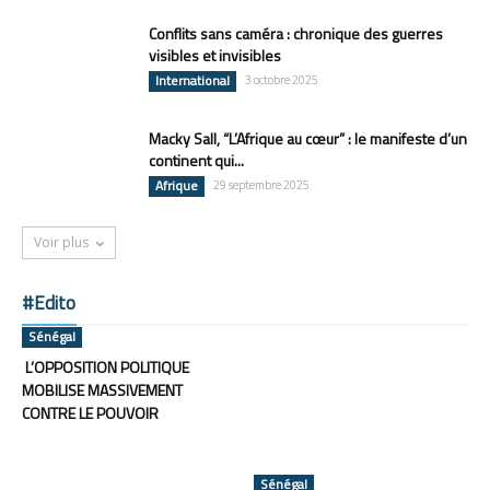
Conflits sans caméra : chronique des guerres
visibles et invisibles
International
3 octobre 2025
Macky Sall, “L’Afrique au cœur” : le manifeste d’un
continent qui...
Afrique
29 septembre 2025
Voir plus
#Edito
Sénégal
L’OPPOSITION POLITIQUE
MOBILISE MASSIVEMENT
CONTRE LE POUVOIR
Sénégal