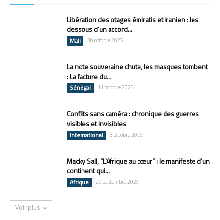
Libération des otages émiratis et iranien : les
dessous d’un accord...
Mali
30 octobre 2025
La note souveraine chute, les masques tombent
: La facture du...
Sénégal
11 octobre 2025
Conflits sans caméra : chronique des guerres
visibles et invisibles
International
3 octobre 2025
Macky Sall, “L’Afrique au cœur” : le manifeste d’un
continent qui...
Afrique
29 septembre 2025
Voir plus