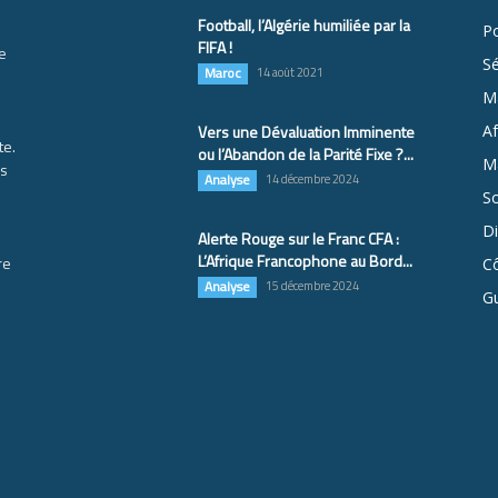
Football, l’Algérie humiliée par la
Po
FIFA !
e
S
Maroc
14 août 2021
M
Vers une Dévaluation Imminente
Af
te.
ou l’Abandon de la Parité Fixe ?...
Ma
es
Analyse
14 décembre 2024
So
D
Alerte Rouge sur le Franc CFA :
L’Afrique Francophone au Bord...
re
Cô
Analyse
15 décembre 2024
G