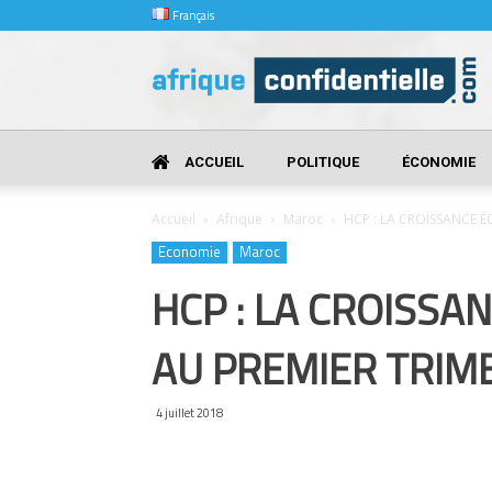
Français
Afrique
Confidentielle
ACCUEIL
POLITIQUE
ÉCONOMIE
Accueil
Afrique
Maroc
HCP : LA CROISSANCE 
Economie
Maroc
HCP : LA CROISSA
AU PREMIER TRIM
4 juillet 2018