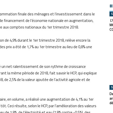
#
onsommation finale des ménages et l’investissement dans le
S
n de financement de l’économie nationale en augmentation,
L’
M
ive aux comptes nationaux du 1er trimestre 2018.
C
on de 4,9% durant le 1er trimestre 2018, relève encore la
es prix a été de 1,7% au 1er trimestre au lieu de 0,8% une
ché un net ralentissement de son rythme de croissance
nt la même période de 2018, fait savoir le HCP, qui explique
 de 2,5% de la valeur ajoutée de l’activité agricole et de
S
De
ar
aire, en volume, a réalisé une augmentation de 4,1% au 1er
dé
ôt. Ceci résulte, selon le HCP, par l’amélioration des valeurs
eu de 1,8%, de l’électricité et eau (7,8% contre -0,5%), des