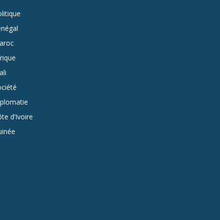
litique
énégal
aroc
rique
li
ciété
iplomatie
te d’Ivoire
uinée