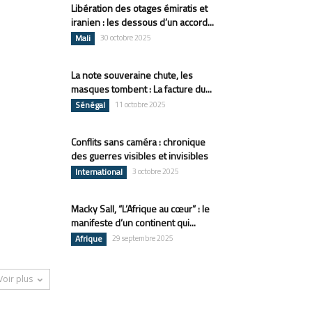
Libération des otages émiratis et
iranien : les dessous d’un accord...
Mali
30 octobre 2025
La note souveraine chute, les
masques tombent : La facture du...
Sénégal
11 octobre 2025
Conflits sans caméra : chronique
des guerres visibles et invisibles
International
3 octobre 2025
Macky Sall, “L’Afrique au cœur” : le
manifeste d’un continent qui...
Afrique
29 septembre 2025
Voir plus