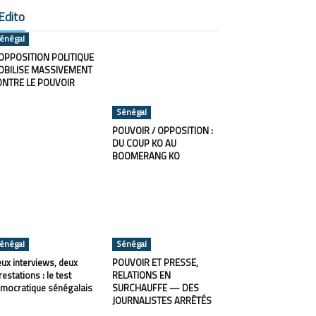
Edito
énégal
OPPOSITION POLITIQUE
OBILISE MASSIVEMENT
ONTRE LE POUVOIR
Sénégal
POUVOIR / OPPOSITION :
DU COUP KO AU
BOOMERANG KO
énégal
Sénégal
ux interviews, deux
POUVOIR ET PRESSE,
restations : le test
RELATIONS EN
mocratique sénégalais
SURCHAUFFE — DES
JOURNALISTES ARRÊTÉS