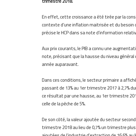
trimestre 2018.
En effet, cette croissance a été tirée par la c
contexte d’une inflation maitrisée et du besoi
précise le HCP dans sa note d’information relat
Aux prix courants, le PIB a connu une augmentati
note, précisant que la hausse du niveau général d
année auparavant.
Dans ces conditions, le secteur primaire a affi
passant de 13% au 1er trimestre 2017 à 2,7% dura
ce résultat par une hausse, au 1er trimestre 2018,
celle de la pêche de 5%.
De son côté, la valeur ajoutée du secteur second
trimestre 2018 au lieu de 0,7% un trimestre plus t
ajoutées de l’industrie d’extraction de 16,6% au li