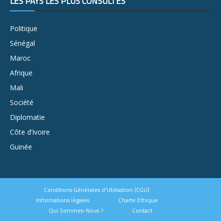
LES PAYS LES PLUS CONSULTÉS
Politique
Sénégal
Maroc
Afrique
Mali
Société
Diplomatie
Côte d’Ivoire
Guinée
Conditions Générales d’Utilisation (CGU)
Informations légales
Charte Ethique
Qui Sommes-Nous ?
Contact