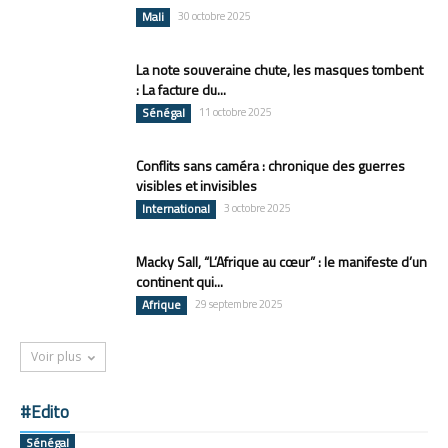
Mali
30 octobre 2025
La note souveraine chute, les masques tombent
: La facture du...
Sénégal
11 octobre 2025
Conflits sans caméra : chronique des guerres
visibles et invisibles
International
3 octobre 2025
Macky Sall, “L’Afrique au cœur” : le manifeste d’un
continent qui...
Afrique
29 septembre 2025
Voir plus
#Edito
Sénégal