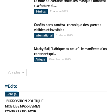
La note souveraine chute, les masques tombent
: La facture du...
Sénégal
11 octobre 2025
Conflits sans caméra : chronique des guerres
visibles et invisibles
International
3 octobre 2025
Macky Sall, “L’Afrique au cœur” : le manifeste d’un
continent qui...
Afrique
29 septembre 2025
Voir plus
#Edito
Sénégal
L’OPPOSITION POLITIQUE
MOBILISE MASSIVEMENT
CONTRE LE POUVOIR