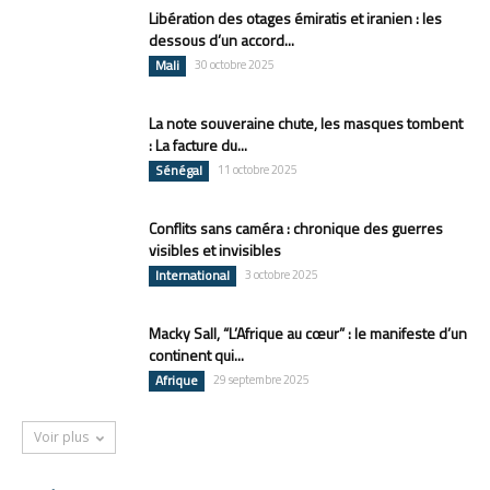
Libération des otages émiratis et iranien : les
dessous d’un accord...
Mali
30 octobre 2025
La note souveraine chute, les masques tombent
: La facture du...
Sénégal
11 octobre 2025
Conflits sans caméra : chronique des guerres
visibles et invisibles
International
3 octobre 2025
Macky Sall, “L’Afrique au cœur” : le manifeste d’un
continent qui...
Afrique
29 septembre 2025
Voir plus