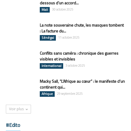
dessous d’un accord...
Mali
30 octobre 2025
La note souveraine chute, les masques tombent
: La facture du...
Sénégal
11 octobre 2025
Conflits sans caméra : chronique des guerres
visibles et invisibles
International
3 octobre 2025
Macky Sall, “L’Afrique au cœur” : le manifeste d’un
continent qui...
Afrique
29 septembre 2025
Voir plus
#Edito