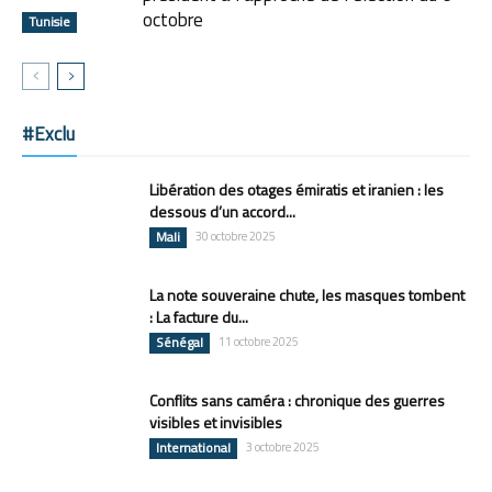
octobre
Tunisie
#Exclu
Libération des otages émiratis et iranien : les
dessous d’un accord...
Mali
30 octobre 2025
La note souveraine chute, les masques tombent
: La facture du...
Sénégal
11 octobre 2025
Conflits sans caméra : chronique des guerres
visibles et invisibles
International
3 octobre 2025