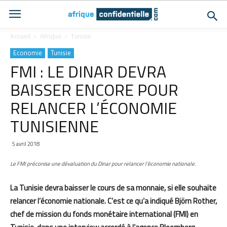
Accueil
Afrique
Tunisie
Economie
Tunisie
FMI : LE DINAR DEVRA
BAISSER ENCORE POUR
RELANCER L’ÉCONOMIE
TUNISIENNE
5 avril 2018
Le FMI préconise une dévaluation du Dinar pour relancer l’économie nationale.
La Tunisie devra baisser le cours de sa monnaie, si elle souhaite
relancer l’économie nationale. C’est ce qu’a indiqué Björn Rother,
chef de mission du fonds monétaire international (FMI) en