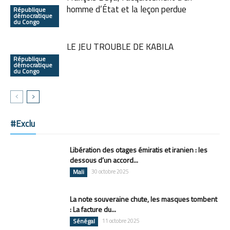
homme d’État et la leçon perdue
République
démocratique
du Congo
LE JEU TROUBLE DE KABILA
République
démocratique
du Congo
#Exclu
Libération des otages émiratis et iranien : les
dessous d’un accord...
Mali
30 octobre 2025
La note souveraine chute, les masques tombent
: La facture du...
Sénégal
11 octobre 2025