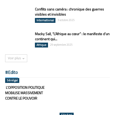
Conflits sans caméra : chronique des guerres
visibles et invisibles
International
3 octobre 2025
Macky Sall, “L’Afrique au cœur” : le manifeste d’un
continent qui...
Afrique
29 septembre 2025
Voir plus
#Edito
Sénégal
L’OPPOSITION POLITIQUE
MOBILISE MASSIVEMENT
CONTRE LE POUVOIR
Sénégal