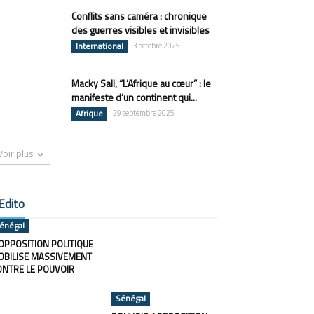
Conflits sans caméra : chronique
des guerres visibles et invisibles
International
3 octobre 2025
Macky Sall, “L’Afrique au cœur” : le
manifeste d’un continent qui...
Afrique
29 septembre 2025
Voir plus
Edito
énégal
OPPOSITION POLITIQUE
OBILISE MASSIVEMENT
ONTRE LE POUVOIR
Sénégal