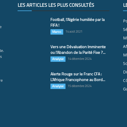
LES ARTICLES LES PLUS CONSULTÉS
L
Football, l’Algérie humiliée par la
Po
FIFA !
e
S
Maroc
14 août 2021
M
Vers une Dévaluation Imminente
Af
te.
ou l’Abandon de la Parité Fixe ?...
Ma
es
Analyse
14 décembre 2024
So
D
Alerte Rouge sur le Franc CFA :
L’Afrique Francophone au Bord...
re
Cô
Analyse
15 décembre 2024
G