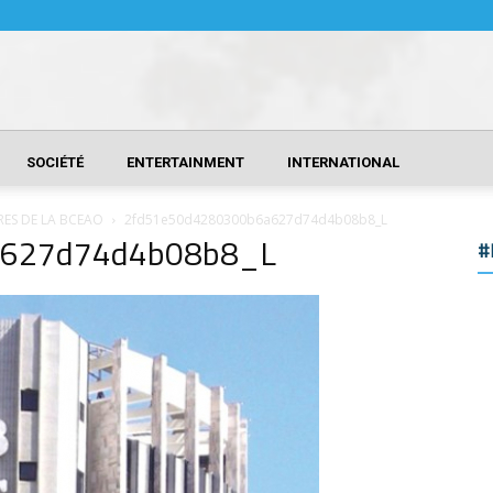
SOCIÉTÉ
ENTERTAINMENT
INTERNATIONAL
RES DE LA BCEAO
2fd51e50d4280300b6a627d74d4b08b8_L
a627d74d4b08b8_L
#