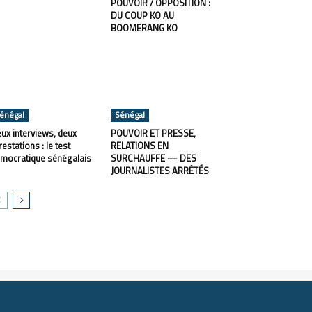
POUVOIR / OPPOSITION :
DU COUP KO AU
BOOMERANG KO
énégal
Sénégal
ux interviews, deux
POUVOIR ET PRESSE,
restations : le test
RELATIONS EN
mocratique sénégalais
SURCHAUFFE — DES
JOURNALISTES ARRÊTÉS