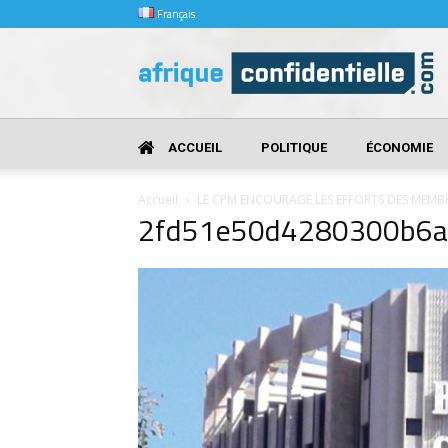
Français
Afrique
Confidentielle
ACCUEIL
POLITIQUE
ÉCONOMIE
Accueil
LE CPM ENCOURAGE LES EFFORTS DES MEMB
2fd51e50d4280300b6