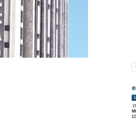
#
S
L’
M
C