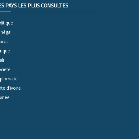
ES PAYS LES PLUS CONSULTÉS
litique
énégal
aroc
rique
li
ciété
iplomatie
te d’Ivoire
uinée