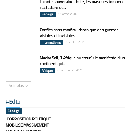
La note souveraine chute, les masques tombent
: La facture du...
Sénégal
11 octobre 2025
Conflits sans caméra : chronique des guerres
visibles et invisibles
International
3 octobre 2025
Macky Sall, “L’Afrique au cœur” : le manifeste d’un
continent qui...
Afrique
29 septembre 2025
Voir plus
#Edito
Sénégal
L’OPPOSITION POLITIQUE
MOBILISE MASSIVEMENT