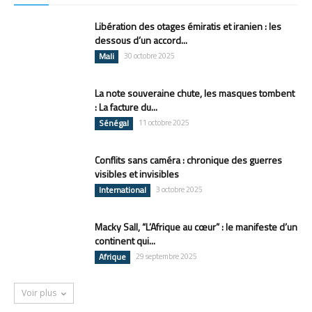
Libération des otages émiratis et iranien : les
dessous d’un accord...
Mali
30 octobre 2025
La note souveraine chute, les masques tombent
: La facture du...
Sénégal
11 octobre 2025
Conflits sans caméra : chronique des guerres
visibles et invisibles
International
3 octobre 2025
Macky Sall, “L’Afrique au cœur” : le manifeste d’un
continent qui...
Afrique
29 septembre 2025
Voir plus