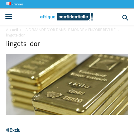
Français
Accueil
LA DEMANDE D’OR DANS LE MONDE A ENCORE RECULÉ
lingots-dor
lingots-dor
#Exclu