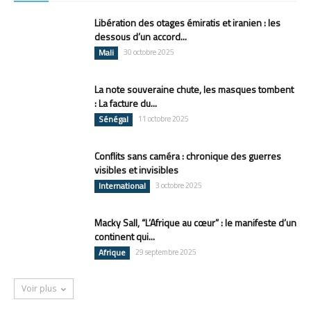
Libération des otages émiratis et iranien : les
dessous d’un accord...
Mali
30 octobre 2025
La note souveraine chute, les masques tombent
: La facture du...
Sénégal
11 octobre 2025
Conflits sans caméra : chronique des guerres
visibles et invisibles
International
3 octobre 2025
Macky Sall, “L’Afrique au cœur” : le manifeste d’un
continent qui...
Afrique
29 septembre 2025
Voir plus