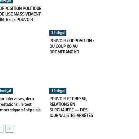
énégal
OPPOSITION POLITIQUE
OBILISE MASSIVEMENT
ONTRE LE POUVOIR
Sénégal
POUVOIR / OPPOSITION :
DU COUP KO AU
BOOMERANG KO
énégal
Sénégal
ux interviews, deux
POUVOIR ET PRESSE,
restations : le test
RELATIONS EN
mocratique sénégalais
SURCHAUFFE — DES
JOURNALISTES ARRÊTÉS