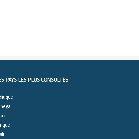
ES PAYS LES PLUS CONSULTÉS
litique
énégal
aroc
rique
li