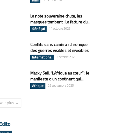
Mali
30 octobre 2025
La note souveraine chute, les
masques tombent : La facture du...
Sénégal
11 octobre 2025
Conflits sans caméra : chronique
des guerres visibles et invisibles
International
3 octobre 2025
Macky Sall, “L’Afrique au cœur” : le
manifeste d’un continent qui...
Afrique
29 septembre 2025
Voir plus
Edito