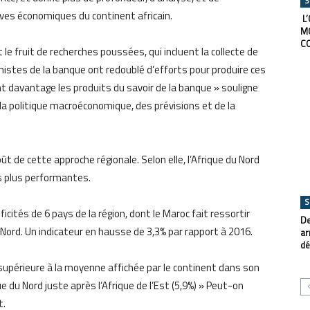
S
tives économiques du continent africain.
L’
M
C
e fruit de recherches poussées, qui incluent la collecte de
mistes de la banque ont redoublé d’efforts pour produire ces
t davantage les produits du savoir de la banque » souligne
la politique macroéconomique, des prévisions et de la
oût de cette approche régionale. Selon elle, l’Afrique du Nord
s plus performantes.
S
icités de 6 pays de la région, dont le Maroc fait ressortir
De
u Nord. Un indicateur en hausse de 3,3% par rapport à 2016.
ar
dé
upérieure à la moyenne affichée par le continent dans son
ue du Nord juste après l’Afrique de l’Est (5,9%) » Peut-on
t.