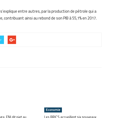
i s’explique entre autres, par la production de pétrole qui a
, contribuant ainsi au rebond de son PIB à 55,1% en 2017.
er
Economie
ga, ENI dit niet au
Les BRICS accueillent six nouveaux