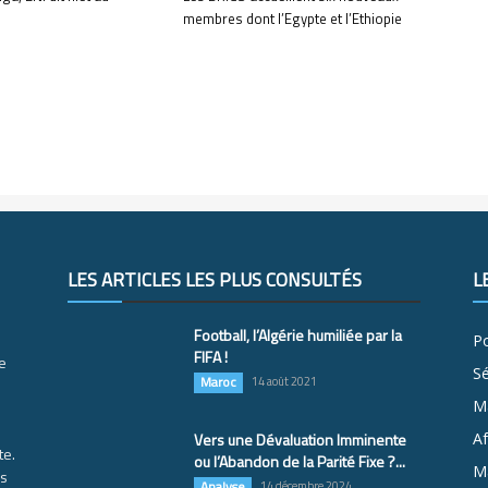
membres dont l’Egypte et l’Ethiopie
LES ARTICLES LES PLUS CONSULTÉS
L
Football, l’Algérie humiliée par la
Po
FIFA !
e
S
Maroc
14 août 2021
M
Vers une Dévaluation Imminente
Af
te.
ou l’Abandon de la Parité Fixe ?...
Ma
es
Analyse
14 décembre 2024