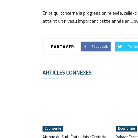
En ce qui concerne la progression relevée, celle-c
atteint un niveau important cette année en Libye
PARTAGER
Facebook
Twitt
ARTICLES CONNEXES
Economie
Economie
Afrique du Sud–États-Unis : Pretoria
Yakaar Teran