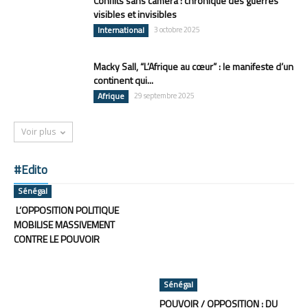
Conflits sans caméra : chronique des guerres
visibles et invisibles
International
3 octobre 2025
Macky Sall, “L’Afrique au cœur” : le manifeste d’un
continent qui...
Afrique
29 septembre 2025
Voir plus
#Edito
Sénégal
L’OPPOSITION POLITIQUE
MOBILISE MASSIVEMENT
CONTRE LE POUVOIR
Sénégal
POUVOIR / OPPOSITION : DU