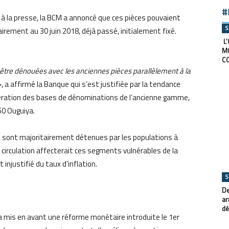
#
à la presse, la BCM a annoncé que ces pièces pouvaient
S
irement au 30 juin 2018, déjà passé, initialement fixé.
L’
M
C
être dénouées avec les anciennes pièces parallèlement à la
, a affirmé la Banque qui s’est justifiée par la tendance
upération des bases de dénominations de l’ancienne gamme,
50 Ouguiya.
, sont majoritairement détenues par les populations à
eur circulation affecterait ces segments vulnérables de la
injustifié du taux d’inflation.
S
De
ar
dé
 a mis en avant une réforme monétaire introduite le 1er