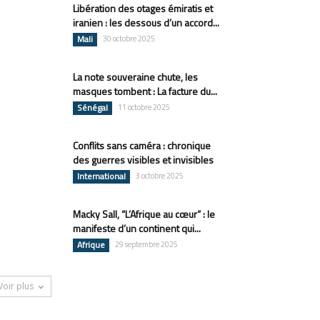
Libération des otages émiratis et
iranien : les dessous d’un accord...
Mali
30 octobre 2025
La note souveraine chute, les
masques tombent : La facture du...
Sénégal
11 octobre 2025
Conflits sans caméra : chronique
des guerres visibles et invisibles
International
3 octobre 2025
Macky Sall, “L’Afrique au cœur” : le
manifeste d’un continent qui...
Afrique
29 septembre 2025
Voir plus