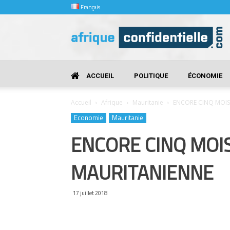
Français
Afrique
Confidentielle
ACCUEIL
POLITIQUE
ÉCONOMIE
Accueil
Afrique
Mauritanie
ENCORE CINQ MOIS
Economie
Mauritanie
ENCORE CINQ MOIS
MAURITANIENNE
17 juillet 2018