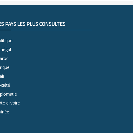
ES PAYS LES PLUS CONSULTÉS
litique
énégal
aroc
rique
li
ciété
iplomatie
te d’Ivoire
uinée