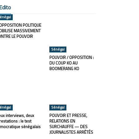
Edito
énégal
OPPOSITION POLITIQUE
OBILISE MASSIVEMENT
ONTRE LE POUVOIR
Sénégal
POUVOIR / OPPOSITION :
DU COUP KO AU
BOOMERANG KO
énégal
Sénégal
ux interviews, deux
POUVOIR ET PRESSE,
restations : le test
RELATIONS EN
mocratique sénégalais
SURCHAUFFE — DES
JOURNALISTES ARRÊTÉS