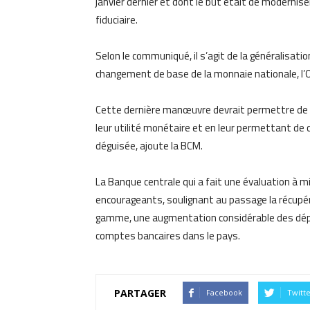
janvier dernier et dont le but était de modernis
fiduciaire.
Selon le communiqué, il s’agit de la généralisati
changement de base de la monnaie nationale, l’O
Cette dernière manœuvre devrait permettre de d
leur utilité monétaire et en leur permettant de c
déguisée, ajoute la BCM.
La Banque centrale qui a fait une évaluation à 
encourageants, soulignant au passage la récupéra
gamme, une augmentation considérable des dépô
comptes bancaires dans le pays.
PARTAGER
Facebook
Twitt