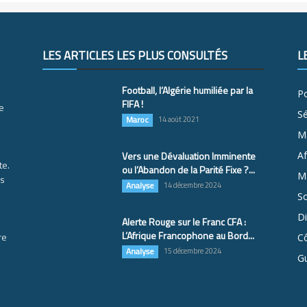
LES ARTICLES LES PLUS CONSULTÉS
L
Football, l’Algérie humiliée par la
Po
FIFA !
e
S
Maroc
14 août 2021
M
Vers une Dévaluation Imminente
Af
te.
ou l’Abandon de la Parité Fixe ?...
Ma
es
Analyse
14 décembre 2024
So
D
Alerte Rouge sur le Franc CFA :
L’Afrique Francophone au Bord...
re
Cô
Analyse
15 décembre 2024
G