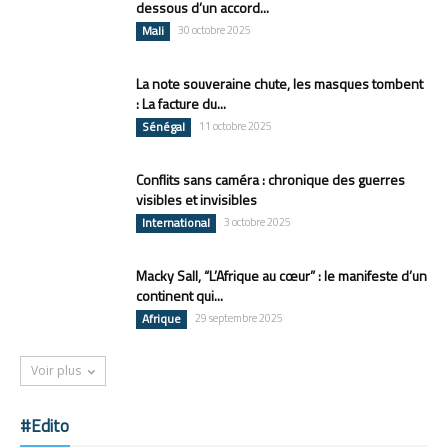
dessous d’un accord...
Mali
30 octobre 2025
La note souveraine chute, les masques tombent
: La facture du...
Sénégal
11 octobre 2025
Conflits sans caméra : chronique des guerres
visibles et invisibles
International
3 octobre 2025
Macky Sall, “L’Afrique au cœur” : le manifeste d’un
continent qui...
Afrique
29 septembre 2025
Voir plus
#Edito